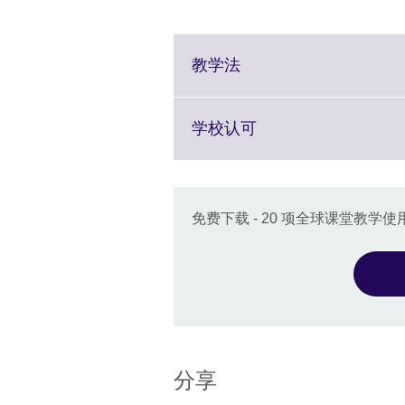
Click
教学法
to
expand.
More
Click
学校认可
information
to
available.
expand.
More
information
免费下载 - 20 项全球课堂教学
available.
分享