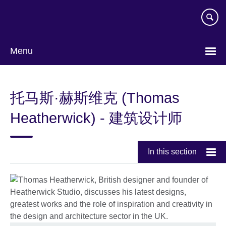
Skip
to
main
content
Menu
Choose
your
托马斯·赫斯维克 (Thomas
language
Heatherwick) - 建筑设计师
In this section