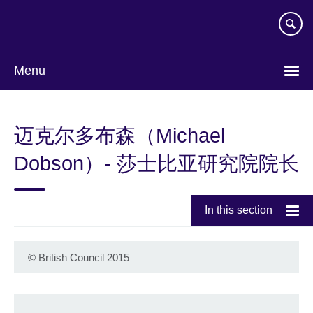
Skip
to
main
content
Menu
Choose
your
迈克尔多布森（Michael
language
Dobson）- 莎士比亚研究院院长
In this section
©
British Council 2015