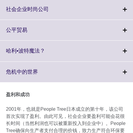
expand.
More
Click
社会企业时尚公司
information
to
available.
expand.
More
Click
公平贸易
information
to
available.
expand.
More
Click
哈利•波特魔法？
information
to
available.
expand.
More
Click
危机中的世界
information
to
available.
expand.
More
盈利和成功
information
available.
2001年，也就是People Tree日本成立的第十年，该公司
首次实现了盈利。由此可见，社会企业要盈利可能会花很
长时间（当然利润也可以被重新投入到企业中）。People
Tree确保向生产者支付合理的价钱，致力生产符合环保要