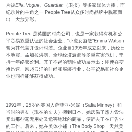
片被
Ella, Vogue
、
Guardian
（卫报）等多家媒体力捧，而
纪录片的主角之一 People Tree从众多时尚品牌中脱颖而
出，大放异彩。
People Tree 是英国的时尚公司，也是一家获得有机和公
平贸易双重认证的社会企业，“小魔女赫敏”Emma Watson
曾为其代言并设计时装。企业自1995年成立以来，历经日
本地震、孟加拉洪涝、全球经济衰退等多重灾害危机，坚
持十年终获盈利。其了不起的韧性成功展示出：即使在变
换迅速、风起云涌的时尚和服装行业，公平贸易和社会企
业也同样能够获得成功。
1991年，25岁的英国人萨菲亚•米妮（Safia Minney）和
当时的男友（现在的丈夫）搬到日本。她厌倦了想方设法
卖出那些毫无用处又危害地球的商品，便辞去了在广告业
的工作。后来，她在美体小铺（The Body Shop，天然美