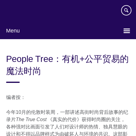
Skip
to
main
content
Menu
Choose
your
People Tree：有机+公平贸易的
language
魔法时尚
编者按：
今年10月的伦敦时装周，一部讲述高街时尚背后故事的纪
录片
The True Cost
《真实的代价》获得时尚圈的关注，
各种强对比画面引发了人们对设计师的热情、独具慧眼的
设计和不得以品牌样式为由破坏人与环境的共识。这部影