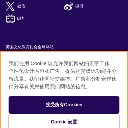
微信
微博
B站
英国文化教育协会全球网站
隐私与使用条款
我们使用 Cookie 以允许我们网站的正常工作、
Cookie
个性化设计内容和广告、提供社交媒体功能并分
网站地图
析流量。我们还同社交媒体、广告和分析合作伙
ICP number: 京ICP备10044692号-8
伴分享有关您使用我们网站的信息。
京公网安备11010502045859号
接受所有Cookies
© 2026 British Council
英国文化教育协会是英国提供教育机会与促进文化交流的国际机
构。
Cookie 设置
机构注册号：209131 （英格兰与威尔士）SC037733 （苏格兰）