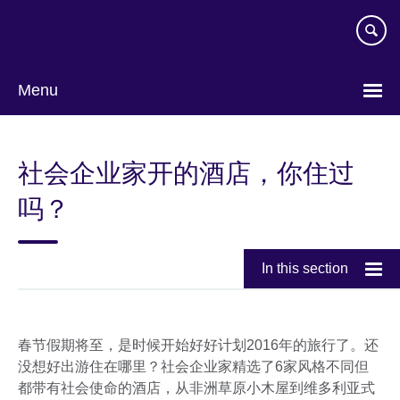
Skip
to
main
content
Menu
Choose
your
社会企业家开的酒店，你住过
language
吗？
In this section
春节假期将至，是时候开始好好计划2016年的旅行了。还
没想好出游住在哪里？社会企业家精选了6家风格不同但
都带有社会使命的酒店，从非洲草原小木屋到维多利亚式