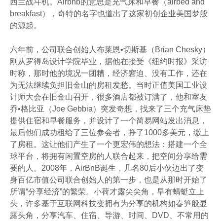
西兰战斗机。Airbnb的意思是充气床和早餐（airbed and
breakfast），奇特的名字也道出了这家初创企业美国梦般
的源起。
六年前，公司联合创始人布莱恩•切斯基（Brian Chesky）
刚从罗得岛设计学院毕业，据他在接受《纽约时报》采访
时称，那时他的境况一团糟，经济窘迫、没有工作，还在
为无法继续负担旧金山的房租发愁。当时正值美国工业设
计师大会在旧金山召开，很多酒店都被订满了，他和室友
乔•格比亚（Joe Gebbia）突发奇想，找来了三个充气床垫
提供住宿和早餐服务，并设计了一个简易网站发出消息，
最后他们成功租给了三位参会者，挣了1000多美元，缴上
了房租。这让他们产生了一个更宏伟的想法：搭建一个全
球平台，将拥有闲置空房的人联合起来，把空间分享给需
要的人。2008年，AirBnB诞生，几名80后小伙迈出了变
身百亿市值公司联合创始人的第一步，也是从那时开始了
所谓“分享经济”的繁荣。小荷才露尖尖角，早有蜻蜓立上
头，许多基于互联网科技变拥有为分享的机构如春笋般显
露头角，分享汽车、住宿、导游、时间、DVD、不常用的