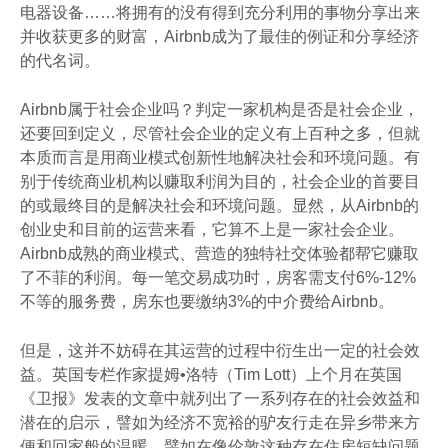
电器设备……将拥有的没有得到充分利用的事物分享出来
并收获更多的财富，Airbnb成为了最佳的例证和分享经济
的代名词。
Airbnb属于社会企业吗？判定一家机构是否是社会企业，
还要回到定义，尽管社会企业的定义有上百种之多，但就
本质而言是用商业模式创新性地解决社会和环境问题。有
别于传统商业机构以赚取利润为目的，社会企业的首要目
的或最终目的是解决社会和环境问题。显然，从Airbnb的
创业史和目前的运营来看，它算不上是一家社会企业。
Airbnb成熟的商业模式、营造的独特社交体验都帮它赚取
了不菲的利润。每一笔交易成功时，房客需支付6%-12%
不等的服务费，房东也要缴纳3%的中介费给Airbnb。
但是，这并不妨碍在其运营的过程中衍生出一定的社会效
益。英国专栏作家提姆•洛特（Tim Lott）上个月在英国
《卫报》发表的文章中就列出了一系列存在的社会效益和
潜在的启示，譬如为经济不宽裕的驴友行走在异乡带来方
便和回家般的温暖，譬如在像伦敦这种存在住房短缺问题