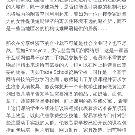
的大城市，除一味建新外，是否也能设计类似的机制巧妙
地将城内的闲置空间利用起来，譬如为一位正接受家庭暴
力的女性提供短期经济的离居住环境不远的避难所，而不
是一些当地匿名的机构或难民署提供的居所……
那么在分享经济下的企业就不可能是社会企业吗？也不尽
然。譬如Freecycle，类似慈善商店的网络版，这是一家基
于互联网倡导环保的二手物品交换平台，会员将不需要的
物品捐赠出来送给有需要的人，也可以在网上挑选自己需
要的物品。再如Trade School贸易学校，同样是一个基于
网络科技的开放学习空间，教师提出了某项课程并要求学
生准备某项教具。假设你想开一个班教学生如何做黄油并
列出教具清单告知学生需要准备的物品，如奶油、面包、
瓶子、蔬菜甚至是要找到一间上课用的教室或公寓， 希望
上这门课的学生在线注册该课程就代表着承诺准备某项清
单上物品，以此代替学费交换技能。贸易学校专门针对那
些注重动手实践的人群。伦敦贸易学校已经开设的课程包
括面包烘培、照片剪辑、网页制作、家具改造、园艺种植