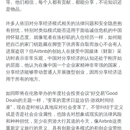
等。他们相信，每个人都有贡献，都能分享，不论知识还
是物品。
许多人依旧对分享经济模式相关的法律问题和安全隐患抱
有担忧，特别对类似模式能否适用于面临诚信危机的中国
持怀疑态度。就像笔者在洛杉矶的入住经历一样，如何能
把自己的家门钥匙藏在脚垫下供房客自取而放心不会有人
进屋盗窃？但Airbnb的创始人在接受中国媒体《财新》采
访时表示非常乐观，中国对分享经济的认知还处于刚开始
的层面，他认为在像中国一个企业家精神非常强的国家，
分享经济能够带动普通人开展微型创业，因而分享经济适
用于所有的地方。
如同即将在伦敦举办的年度社会投资会议“好交易”Good
Deals的主题一样，“变革的需求日益迫切-游戏时间结
束”，现在是时候认真地应对社会变革了。不管纠结于定义
或是否是社会企业属性，也除去对想象或现实的法律风险
和种种担忧，至少在穷游大行其道的今天，像Airbnb这类
重新定义旅行的意义、具有创新业务模式的初创企业带给