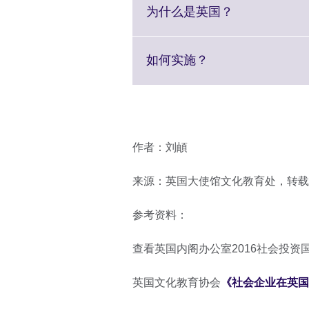
Click
为什么是英国？
to
expand.
More
Click
如何实施？
information
to
available.
expand.
More
information
available.
作者：刘頔
来源：英国大使馆文化教育处，转载
参考资料：
查看英国内阁办公室2016社会投资
英国文化教育协会
《社会企业在英国