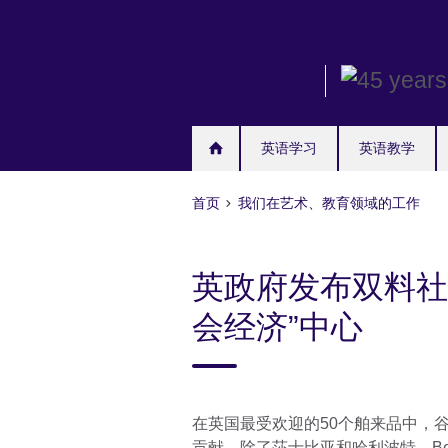
Skip
to
main
content
英语学习
英语教学
首页
我们在艺术、教育领域的工作
英政府发布双料社
会经济”中心
在英国最受欢迎的50个舶来品中，
贡献，除了莎士比亚和哈利波特、Beatle