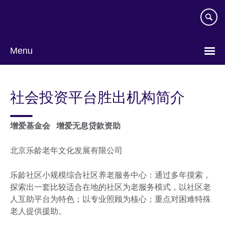
Skip
to
main
content
Menu
Choose
your
社会投资平台胜出机构简介
language
增爱基金会 增爱无息贷款资助
北京乐龄老年文化发展有限公司
乐龄社区小规模综合社区养老服务中心：通过多年摸索，
探索出一套比较适合在地的社区为老服务模式，以社区老
人互助平台为特色；以专业照顾为核心；重点对困难特殊
老人提供援助。