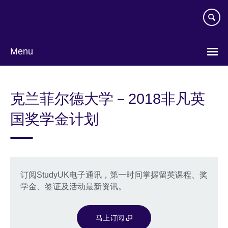
Skip
to
main
content
Menu
Choose
your
克兰菲尔德大学－2018非凡英
language
国奖学金计划
订阅StudyUK电子通讯，第一时间掌握留英课程、奖
学金、签证及活动最新资讯。
马上订阅