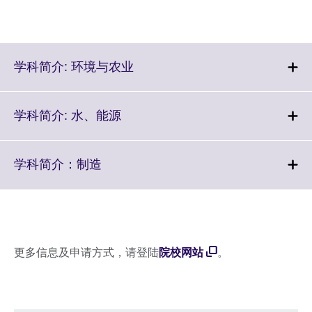
Click
学科简介: 环境与农业
to
expand.
More
Click
学科简介: 水、能源
information
to
available.
expand.
More
Click
学科简介：制造
information
to
available.
expand.
More
information
available.
更多信息及申请方式，请登陆
院校网站
。