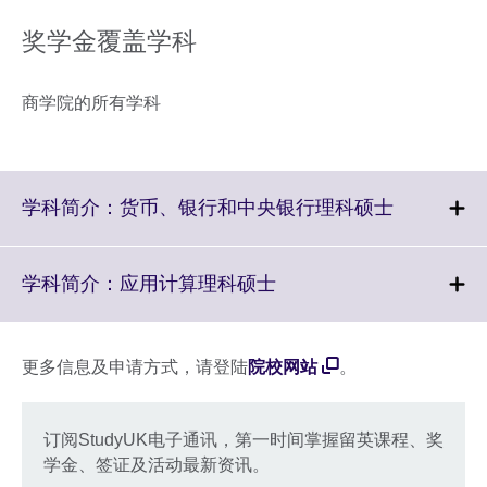
奖学金覆盖学科
商学院的所有学科
Click
学科简介：货币、银行和中央银行理科硕士
to
expand.
More
Click
学科简介：应用计算理科硕士
informatio
to
available.
expand.
More
更多信息及申请方式，请登陆
院校网站
。
information
available.
订阅StudyUK电子通讯，第一时间掌握留英课程、奖
学金、签证及活动最新资讯。