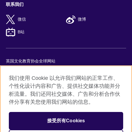
联系我们
微信
微博
B站
英国文化教育协会全球网站
隐私与使用条款
我们使用 Cookie 以允许我们网站的正常工作、
Cookie
个性化设计内容和广告、提供社交媒体功能并分
网站地图
析流量。我们还同社交媒体、广告和分析合作伙
ICP number: 京ICP备10044692号-8
伴分享有关您使用我们网站的信息。
京公网安备11010502045859号
接受所有Cookies
© 2026 British Council
英国文化教育协会是英国提供教育机会与促进文化交流的国际机