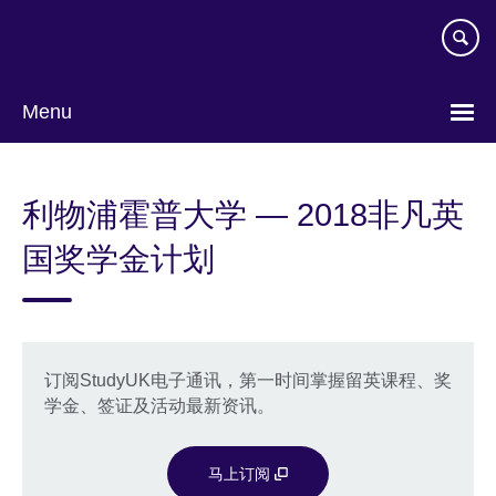
Skip
to
main
content
Menu
Choose
your
利物浦霍普大学 — 2018非凡英
language
国奖学金计划
订阅StudyUK电子通讯，第一时间掌握留英课程、奖
学金、签证及活动最新资讯。
马上订阅