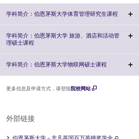
Click
学科简介：伯恩茅斯大学体育管理研究生课程
to
expand.
More
学科简介：伯恩茅斯大学 旅游、酒店和活动管
informat
Click
理硕士课程
available
to
expand.
More
Click
学科简介：伯恩茅斯大学物联网硕士课程
information
to
available.
expand.
More
更多信息及申请方式，请登陆
院校网站
information
available.
外部链接
伯恩茅斯大学－非凡英国百万英镑奖学金