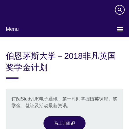
Skip
to
main
content
Menu
Choose
your
伯恩茅斯大学－2018非凡英国
language
奖学金计划
订阅StudyUK电子通讯，第一时间掌握留英课程、奖
学金、签证及活动最新资讯。
马上订阅