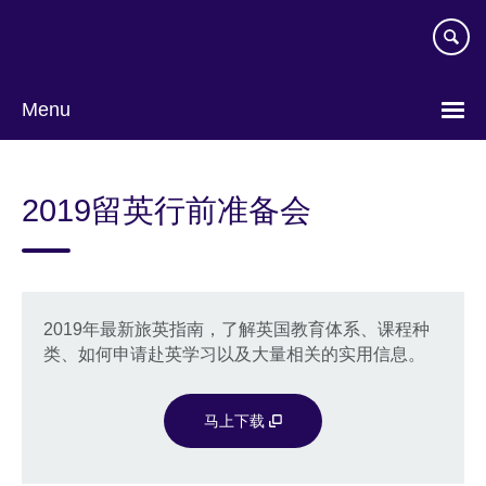
Skip
to
main
content
Menu
Choose
your
2019留英行前准备会
language
2019年最新旅英指南，了解英国教育体系、课程种
类、如何申请赴英学习以及大量相关的实用信息。
马上下载