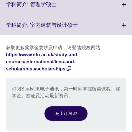
More
Click
学科简介: 管理学硕士
information
to
available.
expand.
More
Click
学科简介: 室内建筑与设计硕士
information
to
available.
expand.
More
获取更多奖学金要求及申请，请登陆院校网站:
information
https://www.ntu.ac.uk/study-and-
available.
courses/international/fees-and-
scholarships/scholarships
订阅StudyUK电子通讯，第一时间掌握留英课程、奖
学金、签证及活动最新资讯。
马上订阅