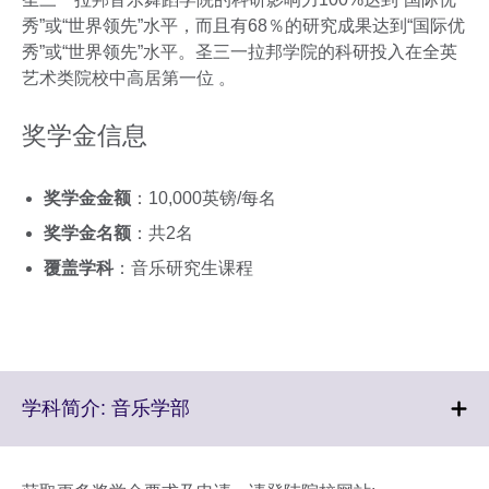
秀”或“世界领先”水平，而且有68％的研究成果达到“国际优
秀”或“世界领先”水平。圣三一拉邦学院的科研投入在全英
艺术类院校中高居第一位 。
奖学金信息
奖学金金额
：10,000英镑/每名
奖学金名额
：共2名
覆盖学科
：音乐研究生课程
Click
学科简介: 音乐学部
to
expand.
More