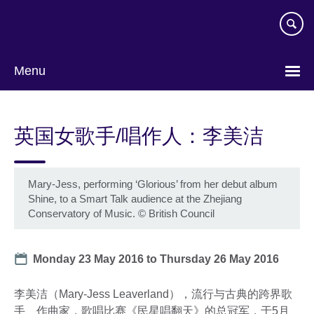
Skip
to
main
content
Menu
Choose
your
英国女歌手/唱作人：李美洁
language
Mary-Jess, performing ‘Glorious’ from her debut album
Shine, to a Smart Talk audience at the Zhejiang
Conservatory of Music.
©
British Council
Date
Monday 23 May 2016
to
Thursday 26 May 2016
李美洁（Mary-Jess Leaverland），流行与古典的跨界歌
手、作曲家，歌唱比赛《民星唱翻天》的总冠军，于5月