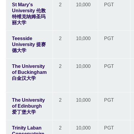
St Mary's
2
10,000
PGT
University 伦敦
特维克纳姆圣玛
丽大学
Teesside
2
10,000
PGT
University 提赛
德大学
The University
2
10,000
PGT
of Buckingham
白金汉大学
The University
2
10,000
PGT
of Edinburgh
爱丁堡大学
Trinity Laban
2
10,000
PGT
Conservatoire