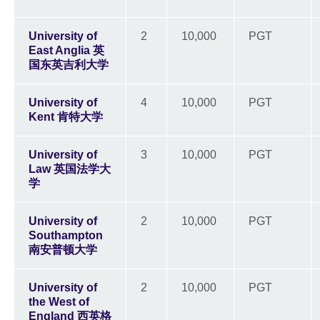
University of
2
10,000
PGT
East Anglia 英
国东英吉利大学
University of
4
10,000
PGT
Kent 肯特大学
University of
3
10,000
PGT
Law 英国法学大
学
University of
2
10,000
PGT
Southampton
南安普顿大学
University of
2
10,000
PGT
the West of
England 西英格