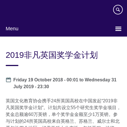
Skip
to
main
content
Menu
Choose
your
2019非凡英国奖学金计划
language
Date
Friday 19 October 2018 - 00:01
to
Wednesday 31
July 2019 - 23:30
英国文化教育协会携手24所英国高校在中国发起“2019非
凡英国奖学金计划”。计划共设立55个研究生奖学金项目，
奖金总额逾60万英镑，单个奖学金金额至少1万英镑。参
与计划的24所英国高校来自英格兰、苏格兰、威尔士和北