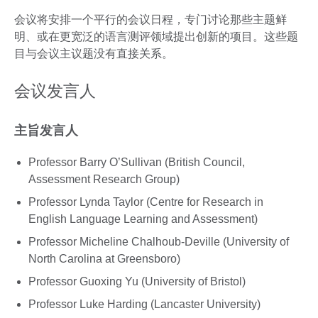
会议将安排一个平行的会议日程，专门讨论那些主题鲜
明、或在更宽泛的语言测评领域提出创新的项目。这些题
目与会议主议题没有直接关系。
会议发言人
主旨发言人
Professor Barry O’Sullivan (British Council,
Assessment Research Group)
Professor Lynda Taylor (Centre for Research in
English Language Learning and Assessment)
Professor Micheline Chalhoub-Deville (University of
North Carolina at Greensboro)
Professor Guoxing Yu (University of Bristol)
Professor Luke Harding (Lancaster University)