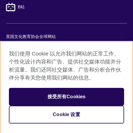
B站
英国文化教育协会全球网站
隐私与使用条款
我们使用 Cookie 以允许我们网站的正常工作、
Cookie
个性化设计内容和广告、提供社交媒体功能并分
网站地图
析流量。我们还同社交媒体、广告和分析合作伙
ICP number: 京ICP备10044692号-8
伴分享有关您使用我们网站的信息。
京公网安备11010502045859号
接受所有Cookies
© 2026 British Council
英国文化教育协会是英国提供教育机会与促进文化交流的国际机
构。
Cookie 设置
机构注册号：209131 （英格兰与威尔士）SC037733 （苏格兰）