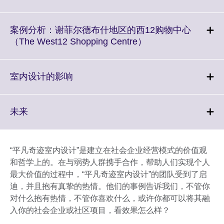
information
to
available.
expand.
More
案例分析：谢菲尔德布什地区的西12购物中心
information
Click
（The West12 Shopping Centre）
available.
to
expand.
More
Click
室内设计的影响
information
to
available.
expand.
More
Click
未来
information
to
available.
expand.
More
“平凡奇迹室内设计”是建立在社会企业经营模式的价值观
information
和哲学上的。在与弱势人群携手合作，帮助人们实现个人
available.
最大价值的过程中，“平凡奇迹室内设计”的团队受到了启
迪，并且抱有真挚的热情。他们的事例告诉我们，不管你
对什么抱有热情，不管你喜欢什么，或许你都可以将其融
入你的社会企业或社区项目，看效果怎么样？