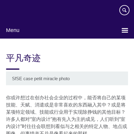
Skip
to
main
content
Menu
Choose
your
平凡奇迹
language
SfSE case petit miracle photo
你或许想过在创办社会企业的过程中，能否将自己的某项
技能、天赋、消遣或是非常喜欢的东西融入其中？或是将
某项特定领域、技能或行业用于实现除挣钱的其他目标？
许多人都对“室内设计”抱有先入为主的成见，人们听到“室
内设计”时往往会联想到看似与之相关的特定人物、地点或
图像，但事情并不总是像看起来的那样。