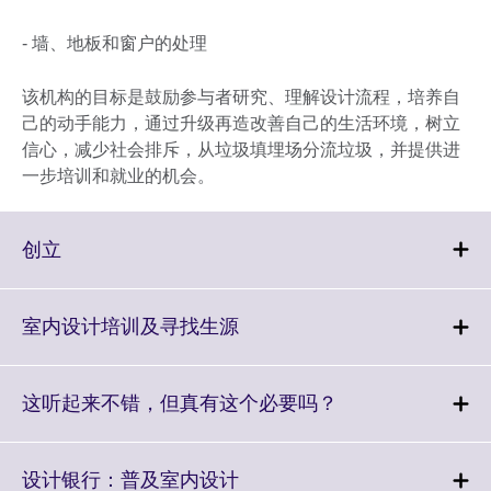
- 墙、地板和窗户的处理
该机构的目标是鼓励参与者研究、理解设计流程，培养自
己的动手能力，通过升级再造改善自己的生活环境，树立
信心，减少社会排斥，从垃圾填埋场分流垃圾，并提供进
一步培训和就业的机会。
Click
创立
to
expand.
More
Click
室内设计培训及寻找生源
information
to
available.
expand.
More
Click
这听起来不错，但真有这个必要吗？
information
to
available.
expand.
More
Click
设计银行：普及室内设计