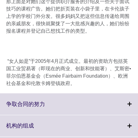
那上面是对她们这个提供职介服务的介绍及一些关于面试
技巧的课程广告。她们把折页装在小袋子里，在卡伦孩子
上学的学校门外分发。很多妈妈又把这些信息传递给周围
的亲戚朋友，很快就聚拢了一大批感兴趣的人，她们纷纷
报名课程并登记自己想找工作的类型。
“女人如是”于2005年4月正式成立。最初的资助方包括英
国工业贸易署（即现在的商业、创新和技能署）、艾斯密•
菲尔伯恩基金会（Esmée Fairbairn Foundation）、欧洲
社会基金和伦敦卡姆登镇政府。
Click
争取合同的努力
to
expand.
More
Click
机构的组成
information
to