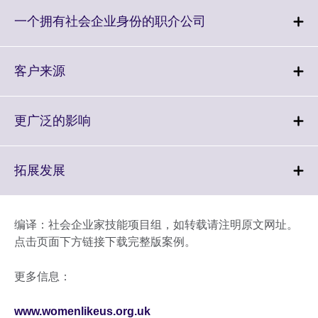
available.
expand.
More
Click
一个拥有社会企业身份的职介公司
information
to
available.
expand.
More
Click
客户来源
information
to
available.
expand.
More
Click
更广泛的影响
information
to
available.
expand.
More
Click
拓展发展
information
to
available.
expand.
More
编译：社会企业家技能项目组，如转载请注明原文网址。
information
点击页面下方链接下载完整版案例。
available.
更多信息：
www.womenlikeus.org.uk