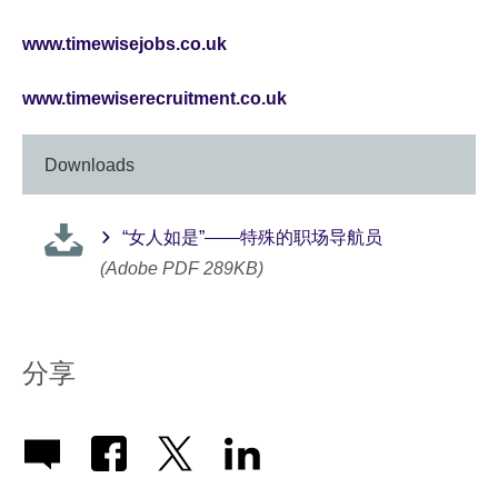
www.timewisejobs.co.uk
www.timewiserecruitment.co.uk
Downloads
“女人如是”——特殊的职场导航员
(Adobe PDF 289KB)
分享