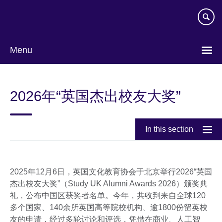
Skip
to
main
content
Menu
Choose
your
2026年“英国杰出校友大奖”
language
In this section
2025年12月6日，英国文化教育协会于北京举行2026“英国
杰出校友大奖”（Study UK Alumni Awards 2026）颁奖典
礼，公布中国区获奖者名单。今年，共收到来自全球120
多个国家、140余所英国高等院校机构、逾1800份留英校
友的申请，经过多轮讨论和评选，凭借在商业、人工智