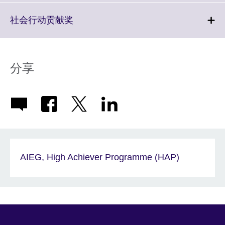
available.
expand.
More
Click
社会行动贡献奖
information
to
available.
expand.
More
information
分享
available.
AIEG, High Achiever Programme (HAP)