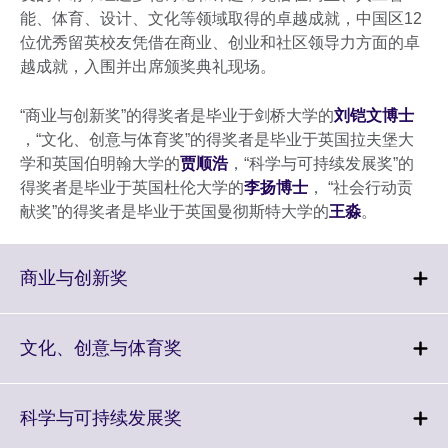
能、体育、设计、文化等领域取得的卓越成就，中国区12
位优秀留英校友凭借在商业、创业和社区领导力方面的卓
越成就，入围并出席颁奖典礼现场。
“商业与创新奖”的得奖者是毕业于剑桥大学的
刘铠文博士
，“文化、创意与体育奖”的得奖者是毕业于英国拉夫堡大
学和英国伯明翰大学的
贾顺浩
，“科学与可持续发展奖”的
得奖者是毕业于英国杜伦大学的
李扬博士
， “社会行动贡
献奖”的得奖者是毕业于英国曼彻斯特大学的
王淼
。
Click
商业与创新奖
to
expand.
More
Click
文化、创意与体育奖
information
to
available.
expand.
More
Click
科学与可持续发展奖
information
to