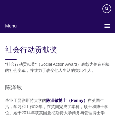
Skip
to
main
content
Menu
Choose
your
社会行动贡献奖
language
“社会行动贡献奖“（Social Action Award）表彰为创造积极
的社会变革，并致力于改变他人生活的突出个人。
陈泽敏
毕业于曼彻斯特大学的
陈泽敏博士（Penny）
在英国生
活，学习和工作13年，在英国完成了本科，硕士和博士学
位。她于2014年获英国曼彻斯特大学商务与管理博士学