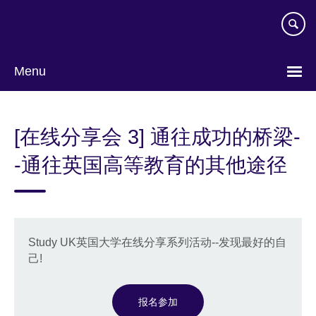
Skip
to
main
content
Menu
Choose
your
[在线分享会 3] 通往成功的桥梁-
language
-通往英国高等教育的其他途径
Study UK英国大学在线分享系列活动--发现最好的自
己!
报名参加