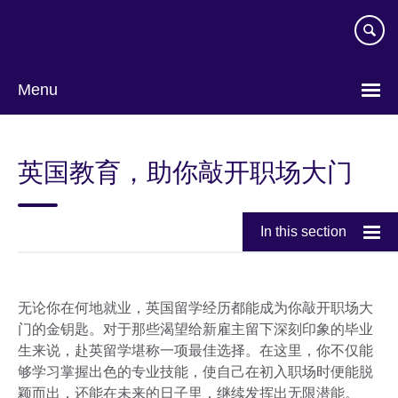
Skip
to
main
content
Menu
Choose
your
英国教育，助你敲开职场大门
language
In this section
无论你在何地就业，英国留学经历都能成为你敲开职场大
门的金钥匙。对于那些渴望给新雇主留下深刻印象的毕业
生来说，赴英留学堪称一项最佳选择。在这里，你不仅能
够学习掌握出色的专业技能，使自己在初入职场时便能脱
颖而出，还能在未来的日子里，继续发挥出无限潜能。