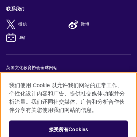
联系我们
微信
微博
B站
英国文化教育协会全球网站
隐私与使用条款
我们使用 Cookie 以允许我们网站的正常工作、
Cookie
个性化设计内容和广告、提供社交媒体功能并分
网站地图
析流量。我们还同社交媒体、广告和分析合作伙
ICP number: 京ICP备10044692号-8
伴分享有关您使用我们网站的信息。
京公网安备11010502045859号
接受所有Cookies
© 2026 British Council
英国文化教育协会是英国提供教育机会与促进文化交流的国际机