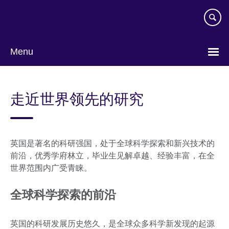
Skip
to
main
content
Menu
Choose
your
走近世界领先的研究
language
英国是著名的科研强国，处于全球科学探索和新兴技术的
前沿，优秀学府林立，毕业生见解卓越、经验丰富，在全
世界范围内广受青睐。
全球科学探索的前沿
英国的科研发展历史悠久，是全球众多科学新发现的起源