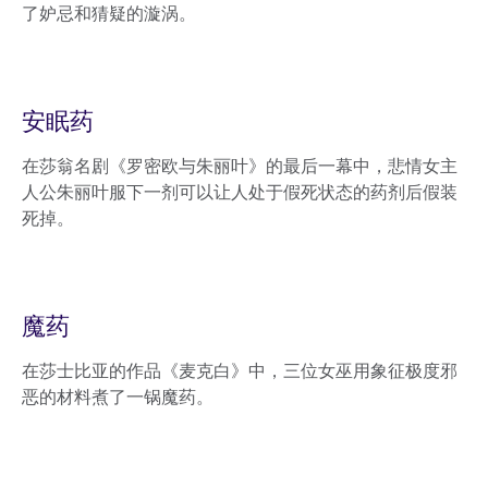
了妒忌和猜疑的漩涡。
安眠药
在莎翁名剧《罗密欧与朱丽叶》的最后一幕中，悲情女主
人公朱丽叶服下一剂可以让人处于假死状态的药剂后假装
死掉。
魔药
在莎士比亚的作品《麦克白》中，三位女巫用象征极度邪
恶的材料煮了一锅魔药。