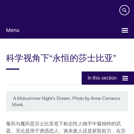
Skip
to
main
content
Menu
Choose
your
科学视角下“永恒的莎士比亚”
language
In this section
A Midsummer Night's Dream. Photo by Anne Corrance
Monk.
毒药与魔药是莎士比亚笔下标志性人物手中最独特的武
器。无论是用于诱惑恋人、诛杀敌人还是获取权力，在莎