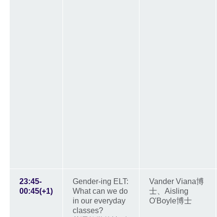
23:45-
Gender-ing ELT:
Vander Viana博
00:45(+1)
What can we do
士、Aisling
in our everyday
O'Boyle博士
classes?