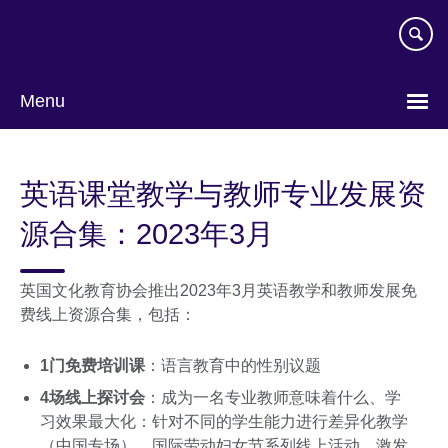
Skip
to
main
content
Menu
Choose
your
英语课堂教学与教师专业发展资
language
源合集：2023年3月
英国文化教育协会推出2023年3月英语教学和教师发展免
费线上资源合集，包括：
1门免费培训课
：语言教育中的性别议题
4场线上探讨会
：成为一名专业教师意味着什么、学
习效果最大化：针对不同的学生能力进行差异化教学
（中国专场）、国际劳动妇女节系列线上活动、激发