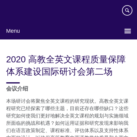
Skip
to
main
content
Menu
Choose
your
2020 高教全英文课程质量保障
language
体系建设国际研讨会第二场
会议介绍
本场研讨会将聚焦全英文课程的研究现状。高教全英文课
程研究已经探索了哪些主题，目前还存在哪些缺口？这些
研究如何使我们更好地解决全英文课程的规划与实施领域
所面临的挑战和机遇？如何运用证据和研究发现来影响我
们在语言政策制定、课程标准、评估体系以及支持性体系