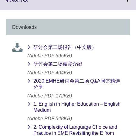
information
to
available.
expand.
More
information
Downloads
available.
研讨会第二场报告（中文版）
(Adobe PDF 395KB)
研讨会第二场嘉宾介绍
(Adobe PDF 404KB)
2020 EMHE研讨会第二场 Q&A问答精选
分享
(Adobe PDF 172KB)
1. English in Higher Education – English
Medium
(Adobe PDF 548KB)
2. Complexity of Language Choice and
Practice in EME Revisiting the E from