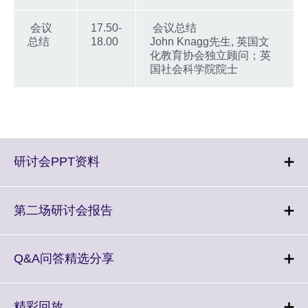
会议
17.50-
会议总结
总结
18.00
John Knagg先生, 英国文
化教育协会独立顾问；英
国社会科学院院士
Click
研讨会PPT资料
to
expand.
More
Click
第二场研讨会报告
information
to
available.
expand.
More
Click
Q&A问答精选分享
information
to
available.
expand.
More
Click
精彩回放