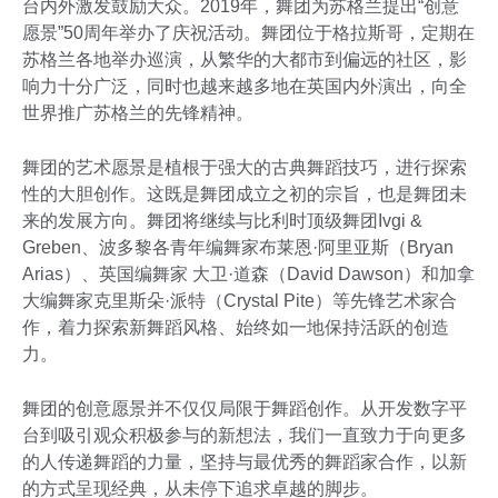
台内外激发鼓励大众。2019年，舞团为苏格兰提出“创意
愿景”50周年举办了庆祝活动。舞团位于格拉斯哥，定期在
苏格兰各地举办巡演，从繁华的大都市到偏远的社区，影
响力十分广泛，同时也越来越多地在英国内外演出，向全
世界推广苏格兰的先锋精神。
舞团的艺术愿景是植根于强大的古典舞蹈技巧，进行探索
性的大胆创作。这既是舞团成立之初的宗旨，也是舞团未
来的发展方向。舞团将继续与比利时顶级舞团Ivgi &
Greben、波多黎各青年编舞家布莱恩·阿里亚斯（Bryan
Arias）、英国编舞家 大卫·道森（David Dawson）和加拿
大编舞家克里斯朵·派特（Crystal Pite）等先锋艺术家合
作，着力探索新舞蹈风格、始终如一地保持活跃的创造
力。
舞团的创意愿景并不仅仅局限于舞蹈创作。从开发数字平
台到吸引观众积极参与的新想法，我们一直致力于向更多
的人传递舞蹈的力量，坚持与最优秀的舞蹈家合作，以新
的方式呈现经典，从未停下追求卓越的脚步。