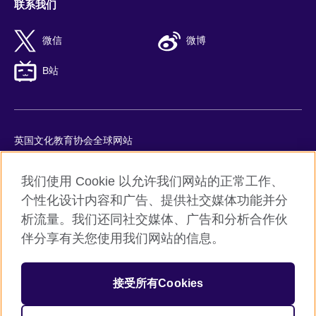
联系我们
微信
微博
B站
英国文化教育协会全球网站
隐私与使用条款
我们使用 Cookie 以允许我们网站的正常工作、
Cookie
个性化设计内容和广告、提供社交媒体功能并分
网站地图
析流量。我们还同社交媒体、广告和分析合作伙
ICP number: 京ICP备10044692号-8
伴分享有关您使用我们网站的信息。
京公网安备11010502045859号
接受所有Cookies
© 2026 British Council
英国文化教育协会是英国提供教育机会与促进文化交流的国际机
构。