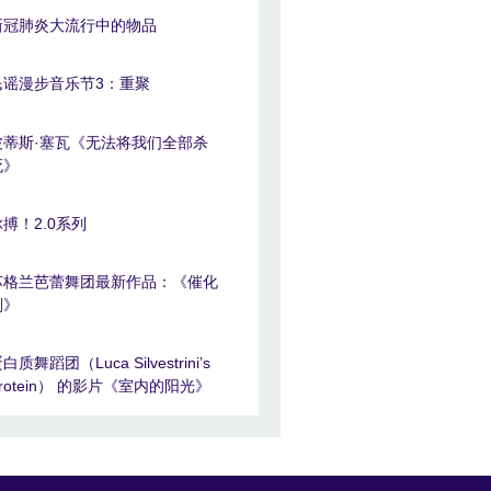
新冠肺炎大流行中的物品
民谣漫步音乐节3：重聚
波蒂斯·塞瓦《无法将我们全部杀
死》
脉搏！2.0系列
苏格兰芭蕾舞团最新作品：《催化
剂》
白质舞蹈团（Luca Silvestrini’s
Protein） 的影片《室内的阳光》