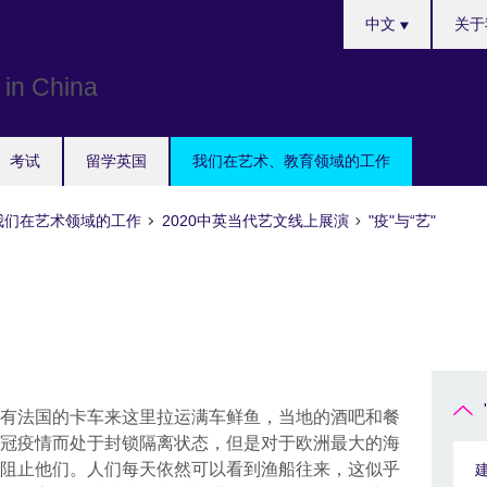
Choose
中文
关于
your
language
考试
留学英国
我们在艺术、教育领域的工作
我们在艺术领域的工作
2020中英当代艺文线上展演
"疫"与“艺"
有法国的卡车来这里拉运满车鲜鱼，当地的酒吧和餐
冠疫情而处于封锁隔离状态，但是对于欧洲最大的海
阻止他们。人们每天依然可以看到渔船往来，这似乎