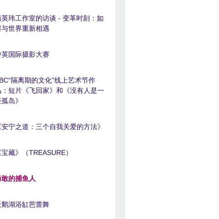
蒲英玮工作室的访谈 - 变革时刻：如
何与世界重新相遇
中英国际摄影大赛
BBC“隔离期的文化”线上艺术节作
品：短片《飞回家》和《没有人是一
座孤岛》
《安宁之道：三个自我关爱的方法》
《宝藏》（TREASURE）
勇敢的捕鱼人
天鹅湖浴缸芭蕾舞