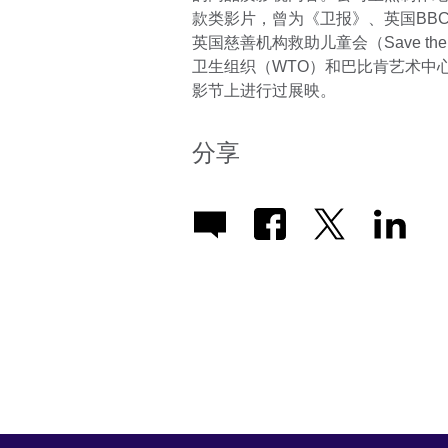
款类影片，曾为《卫报》、英国BBC三台
英国慈善机构救助儿童会（Save the
卫生组织（WTO）和巴比肯艺术中心
影节上进行过展映。
分享