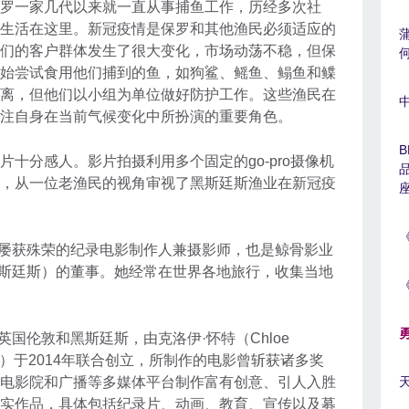
罗一家几代以来就一直从事捕鱼工作，历经多次社
生活在这里。新冠疫情是保罗和其他渔民必须适应的
们的客户群体发生了很大变化，市场动荡不稳，但保
始尝试食用他们捕到的鱼，如狗鲨、鳐鱼、鳎鱼和鲽
离，但他们以小组为单位做好防护工作。这些渔民在
关注自身在当前气候变化中所扮演的重要角色。
十分感人。影片拍摄利用多个固定的go-pro摄像机
，从一位老渔民的视角审视了黑斯廷斯渔业在新冠疫
）是一位屡获殊荣的纪录电影制作人兼摄影师，也是鲸骨影业
于伦敦和黑斯廷斯）的董事。她经常在世界各地旅行，收集当地
）位于英国伦敦和黑斯廷斯，由克洛伊·怀特（Chloe
avies）于2014年联合创立，所制作的电影曾斩获诸多奖
电影院和广播等多媒体平台制作富有创意、引人入胜
实作品，具体包括纪录片、动画、教育、宣传以及募