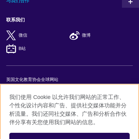
与我们合作
联系我们
微信
微博
B站
英国文化教育协会全球网站
隐私与使用条款
我们使用 Cookie 以允许我们网站的正常工作、
Cookie
个性化设计内容和广告、提供社交媒体功能并分
网站地图
析流量。我们还同社交媒体、广告和分析合作伙
ICP number: 京ICP备10044692号-8
伴分享有关您使用我们网站的信息。
京公网安备11010502045859号