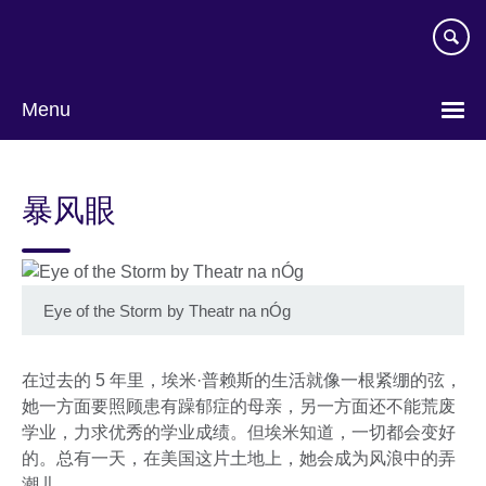
Skip
to
main
content
Menu
Choose
your
暴风眼
language
Eye of the Storm by Theatr na nÓg
在过去的 5 年里，埃米·普赖斯的生活就像一根紧绷的弦，
她一方面要照顾患有躁郁症的母亲，另一方面还不能荒废
学业，力求优秀的学业成绩。但埃米知道，一切都会变好
的。总有一天，在美国这片土地上，她会成为风浪中的弄
潮儿。