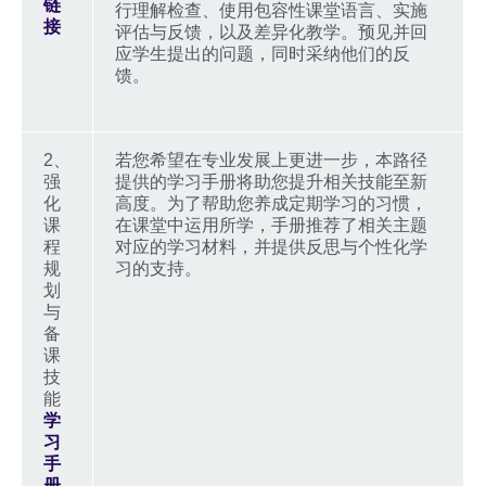
链
行理解检查、使用包容性课堂语言、实施
接
评估与反馈，以及差异化教学。预见并回
应学生提出的问题，同时采纳他们的反
馈。
2、
若您希望在专业发展上更进一步，本路径
强
提供的学习手册将助您提升相关技能至新
化
高度。为了帮助您养成定期学习的习惯，
课
在课堂中运用所学，手册推荐了相关主题
程
对应的学习材料，并提供反思与个性化学
规
习的支持。
划
与
备
课
技
能
学
习
手
册