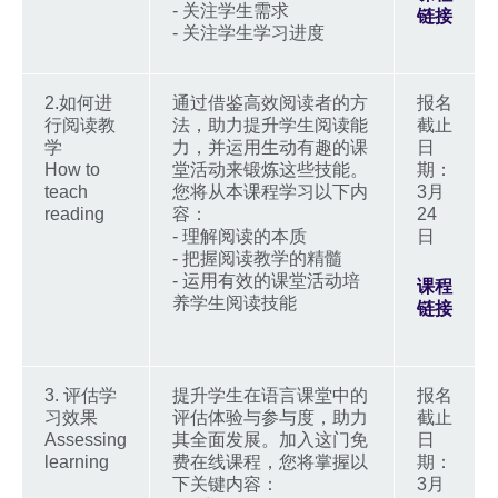
- 关注学生需求
链接
- 关注学生学习进度
2.如何进
通过借鉴高效阅读者的方
报名
行阅读教
法，助力提升学生阅读能
截止
学
力，并运用生动有趣的课
日
How to
堂活动来锻炼这些技能。
期：
teach
您将从本课程学习以下内
3月
reading
容：
24
- 理解阅读的本质
日
- 把握阅读教学的精髓
- 运用有效的课堂活动培
课程
养学生阅读技能
链接
3. 评估学
提升学生在语言课堂中的
报名
习效果
评估体验与参与度，助力
截止
Assessing
其全面发展。加入这门免
日
learning
费在线课程，您将掌握以
期：
下关键内容：
3月