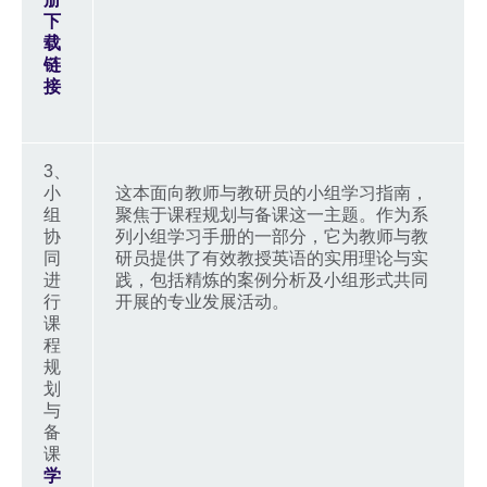
下
载
链
接
3、
小
这本面向教师与教研员的小组学习指南，
组
聚焦于课程规划与备课这一主题。作为系
协
列小组学习手册的一部分，它为教师与教
同
研员提供了有效教授英语的实用理论与实
进
践，包括精炼的案例分析及小组形式共同
行
开展的专业发展活动。
课
程
规
划
与
备
课
学