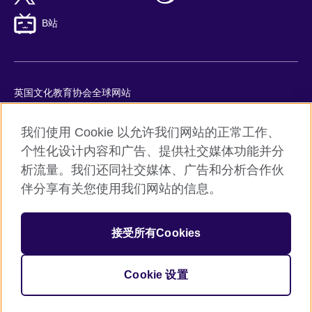
B站
英国文化教育协会全球网站
隐私与使用条款
我们使用 Cookie 以允许我们网站的正常工作、
Cookie
个性化设计内容和广告、提供社交媒体功能并分
网站地图
析流量。我们还同社交媒体、广告和分析合作伙
ICP number: 京ICP备10044692号-8
伴分享有关您使用我们网站的信息。
京公网安备11010502045859号
接受所有Cookies
© 2026 British Council
英国文化教育协会是英国提供教育机会与促进文化交流的国际机
构。
Cookie 设置
机构注册号：209131 （英格兰与威尔士）SC037733 （苏格兰）