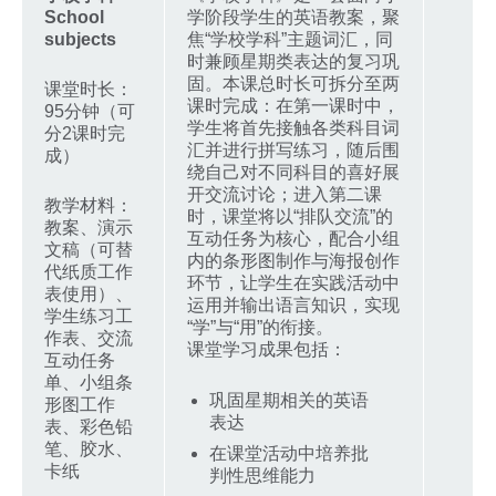
School
学阶段学生的英语教案，聚
subjects
焦“学校学科”主题词汇，同
时兼顾星期类表达的复习巩
固。本课总时长可拆分至两
课堂时长：
课时完成：在第一课时中，
95分钟（可
学生将首先接触各类科目词
分2课时完
汇并进行拼写练习，随后围
成）
绕自己对不同科目的喜好展
开交流讨论；进入第二课
教学材料：
时，课堂将以“排队交流”的
教案、演示
互动任务为核心，配合小组
文稿（可替
内的条形图制作与海报创作
代纸质工作
环节，让学生在实践活动中
表使用）、
运用并输出语言知识，实现
学生练习工
“学”与“用”的衔接。
作表、交流
课堂学习成果包括：
互动任务
单、小组条
巩固星期相关的英语
形图工作
表达
表、彩色铅
笔、胶水、
在课堂活动中培养批
卡纸
判性思维能力