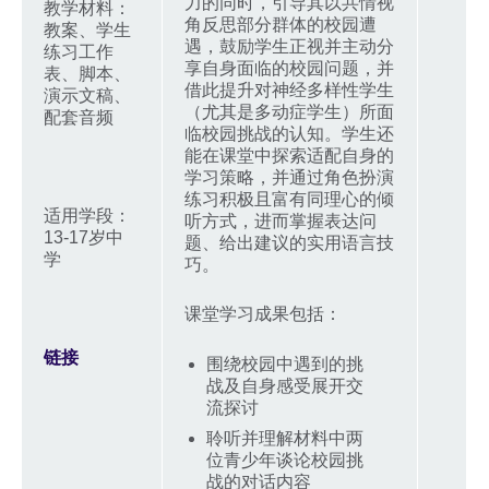
力的同时，引导其以共情视
教学材料：
角反思部分群体的校园遭
教案、学生
遇，鼓励学生正视并主动分
练习工作
享自身面临的校园问题，并
表、脚本、
借此提升对神经多样性学生
演示文稿、
（尤其是多动症学生）所面
配套音频
临校园挑战的认知。学生还
能在课堂中探索适配自身的
学习策略，并通过角色扮演
练习积极且富有同理心的倾
适用学段：
听方式，进而掌握表达问
13-17岁中
题、给出建议的实用语言技
学
巧。
课堂学习成果包括：
链接
围绕校园中遇到的挑
战及自身感受展开交
流探讨
聆听并理解材料中两
位青少年谈论校园挑
战的对话内容