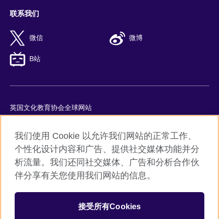
联系我们
微信
微博
B站
英国文化教育协会全球网站
隐私与使用条款
我们使用 Cookie 以允许我们网站的正常工作、
Cookie
个性化设计内容和广告、提供社交媒体功能并分
网站地图
析流量。我们还同社交媒体、广告和分析合作伙
ICP number: 京ICP备10044692号-8
伴分享有关您使用我们网站的信息。
京公网安备11010502045859号
接受所有Cookies
© 2026 British Council
英国文化教育协会是英国提供教育机会与促进文化交流的国际机