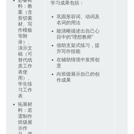
必备材
学习成果包括：
料：教
案（含
巩固形容词、动词及
剪切素
名词的用法
材、写
作模板
能清晰描述出自己心
等附
目中的“理想教师”
录）、
借助支架式练习，提
演示文
升写作技能
稿（可
在辅助情境中发挥创
替代纸
意
质工作
表使
向班级展示自己的创
用）、
作成果
学生练
习工作
表
拓展材
料：若
需制作
班级展
示作