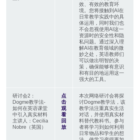
效、有效的教育环
境。您将接触到AI在
日常教学实践中的具
体运用，同时我们也
不会忽视使用AI这一
资源时的安全性和隐
私问题。通过深入理
解AI在教育领域的微
妙之处，英语教师们
可以做出明智的决
策，确保能够有意识
和有目的地运用这一
强大的工具。
研讨会2：
点
本次网络研讨会将探
Dogme教学法-
击
讨Dogme教学法，该
如何在英语课堂
观
教学法注重真实生活
中引入真实材料
看
对话，并使用真实材
主讲人：Cecilia
回
料替代教科书。参与
Nobre（英国）
放
者将学习到如何利用
日常物品和学生的想
法，使学习变得更加