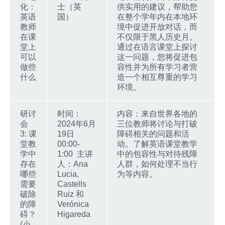
化：
士（英
供实用的建议，帮助您
英语
国）
在整个学年内在本地环
教师
境中促进开放对话，而
在课
不仅限于黑人历史月。
堂上
通过在语言课堂上探讨
可以
这一问题，您将促进包
做些
容性并为所有学习者营
什么
造一个相互尊重的学习
环境。
研讨
时间：
内容：来自世界各地的
会
2024年6月
三位教师将讨论与打破
3: 课
19日
障碍相关的问题和活
堂教
00:00-
动。了解英语课堂教学
学中
1:00 主讲
中的包容性与对待残障
存在
人：Ana
人群，如何处理不当行
哪些
Lucia,
为等内容。
需要
Castells
破除
Ruiz 和
的障
Verónica
碍？
Higareda
(小