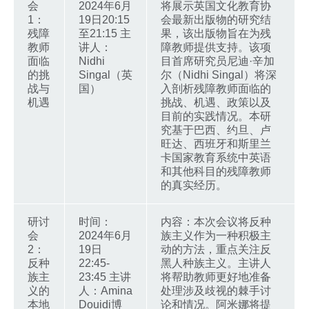
会
2024年6月
将展示英国文化教育协
1：
19日20:15
会最新出版物的研究结
残障
至21:15 主
果，该出版物旨在为残
教师
讲人：
障教师提供支持。该项
面临
Nidhi
目首席研究员尼迪·辛加
的挑
Singal（英
尔（Nidhi Singal）将深
战与
国）
入剖析残障教师面临的
机遇
挑战、机遇、政策以及
目前的实践情况。本研
究基于巴西、约旦、卢
旺达、西班牙和斯里兰
卡国家教育系统中英语
和其他科目的残障教师
的真实经历。
研讨
时间：
内容：本次会议将反种
会
2024年6月
族主义作为一种积极主
2：
19日
动的方法，重点关注反
反种
22:45-
黑人种族主义。主讲人
族主
23:45 主讲
将帮助教师更好地准备
义的
人：Amina
处理涉及歧视的棘手讨
本地
Douidi博
论和情况。阿米娜将提