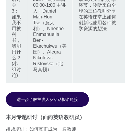
会
00:00-1:00 主讲
环节，聆听来自全
3：
人：Daniel
球的三位教师分享
如果
Man-Hon
在英语课堂上如何
我不
Tse（意大
创新地使用各种教
用教
利）、Nnenne
学资源的想法
科
Emmanuella
书，
Ben-
我能
Ekechukwu（美
用什
国）、Alegra
么？
Nikolova-
(小
Ristovska（北
组讨
马其顿）
论)
进一步了解主讲人及活动报名链接
本月专题研讨（面向英语教研员）
超越培训：如何真正成为一名教师