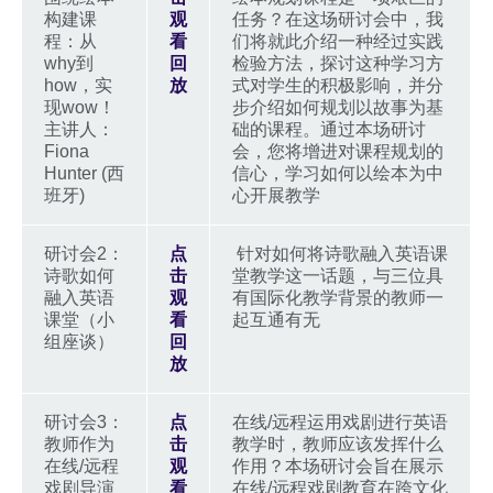
构建课
观
任务？在这场研讨会中，我
程：从
看
们将就此介绍一种经过实践
why到
回
检验方法，探讨这种学习方
how，实
放
式对学生的积极影响，并分
现wow！
步介绍如何规划以故事为基
主讲人：
础的课程。通过本场研讨
Fiona
会，您将增进对课程规划的
Hunter (西
信心，学习如何以绘本为中
班牙)
心开展教学
研讨会2：
点
针对如何将诗歌融入英语课
诗歌如何
击
堂教学这一话题，与三位具
融入英语
观
有国际化教学背景的教师一
课堂（小
看
起互通有无
组座谈）
回
放
研讨会3：
点
在线/远程运用戏剧进行英语
教师作为
击
教学时，教师应该发挥什么
在线/远程
观
作用？本场研讨会旨在展示
戏剧导演
看
在线/远程戏剧教育在跨文化