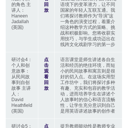
的角色 主
回
语境下的变革潜力，让不同
讲人：
放
国家的年轻人互联互通。我
Haneen
们将探讨教师作为“导演”这
Jadallah
一角色的演变过程，着重介
(英国)
绍这种教学方式的策略、挑
战和积极影响。您将收获实
用技巧，与学生成功迈出在
线跨文化戏剧学习的第一步
研讨会4：
点
语言课堂是师生讲述各自生
个人和创
击
活和经历的绝佳环境，而短
意故事：
观
小的民间故事和寓言则是很
从民间故
看
好的切入点。在这场实用型
事到自创
回
工作坊中，我们将探讨多种
故事 主讲
放
有趣、充实和包容的教学活
人：
动，进而培养学生在讲述个
David
人故事时的信心和语言流畅
Heathfield
性，让学生充分意识到自己
(英国)
是用英语讲述故事的创作者
研讨会5：
点
提升教师能动性是教师专业