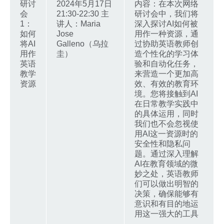
研讨
2024年5月17日
内容：在本次网络
会
21:30-22:30 主
研讨会中，我们将
1：
讲人：Maria
深入探讨AI如何被
如何
Jose
用作一种资源，通
将AI
Galleno（乌拉
过协助英语教师创
用作
圭）
造个性化的学习体
英语
验和自动化任务，
教学
来营造一个更加高
资源
效、有效的教育环
境。您将接触到AI
在日常教学实践中
的具体运用，同时
我们也不会忽视使
用AI这一资源时的
安全性和隐私问
题。通过深入理解
AI在教育领域的微
妙之处，英语教师
们可以做出明智的
决策，确保能够有
意识和有目的地运
用这一强大的工具