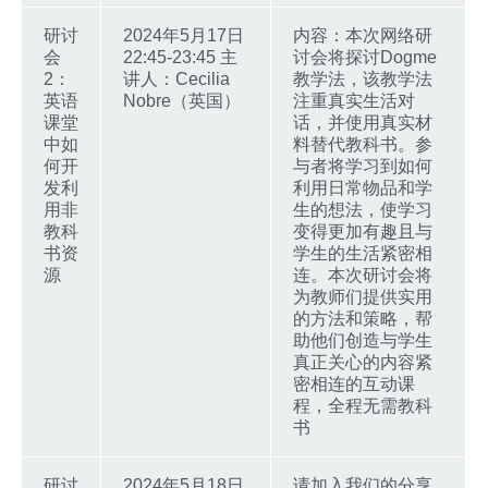
研讨
2024年5月17日
内容：本次网络研
会
22:45-23:45 主
讨会将探讨Dogme
2：
讲人：Cecilia
教学法，该教学法
英语
Nobre（英国）
注重真实生活对
课堂
话，并使用真实材
中如
料替代教科书。参
何开
与者将学习到如何
发利
利用日常物品和学
用非
生的想法，使学习
教科
变得更加有趣且与
书资
学生的生活紧密相
源
连。本次研讨会将
为教师们提供实用
的方法和策略，帮
助他们创造与学生
真正关心的内容紧
密相连的互动课
程，全程无需教科
书
研讨
2024年5月18日
请加入我们的分享