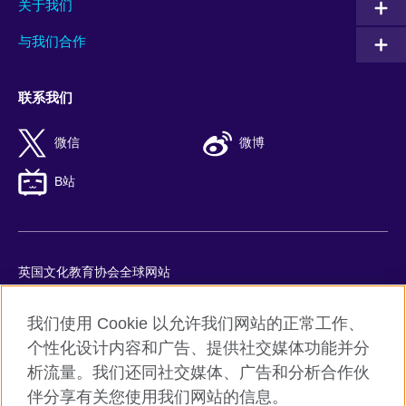
关于我们
与我们合作
联系我们
微信
微博
B站
英国文化教育协会全球网站
隐私与使用条款
我们使用 Cookie 以允许我们网站的正常工作、
Cookie
个性化设计内容和广告、提供社交媒体功能并分
网站地图
析流量。我们还同社交媒体、广告和分析合作伙
ICP number: 京ICP备10044692号-8
伴分享有关您使用我们网站的信息。
京公网安备11010502045859号