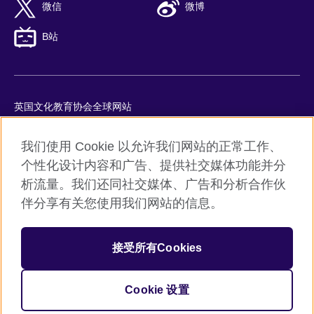
微信
微博
B站
英国文化教育协会全球网站
隐私与使用条款
我们使用 Cookie 以允许我们网站的正常工作、
Cookie
个性化设计内容和广告、提供社交媒体功能并分
网站地图
析流量。我们还同社交媒体、广告和分析合作伙
ICP number: 京ICP备10044692号-8
伴分享有关您使用我们网站的信息。
京公网安备11010502045859号
接受所有Cookies
© 2026 British Council
英国文化教育协会是英国提供教育机会与促进文化交流的国际机
构。
Cookie 设置
机构注册号：209131 （英格兰与威尔士）SC037733 （苏格兰）