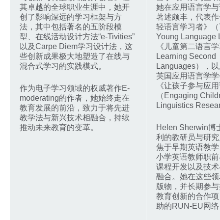
其卓越的全球职业生涯中，她开
她在应用语言学与
创了影响深远的学习框架与方
著述颇丰，代表作
法，其中包括著名的五阶段模
轻语言学习者》（Te
型、在线活动设计方法“e-Tivities”
Young Language
以及Carpe Diem学习设计法，这
《儿童第二语言学习》
些创新成果极大地塑造了在线与
Learning Second
混合式学习的实践模式。
Languages），
英国应用语言学学
《让孩子参与应用
作为电子学习领域的权威著作E-
（Engaging Childr
moderating的作者，她始终走在
Linguistics Res
教育发展的前沿，致力于将先进
教学法与新兴技术相融合，持续
推动未来教育的变革。
Helen Sherw
利的教研员与研究
焦于早期英语教学
小学英语教师职前
课程开发以及技术
融合。她在这些领
版物，并长期参与
教育创新的合作项
助的RUN-EU网