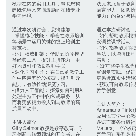
模型在内的实用工具，帮助您构
戏元素服务于教育
建既包容又充满激励的在线专业
语言能力、团队协
学习环境。
能力）的益处与挑
通过本次研讨会，您将能够：
通过本次研讨会，
- 掌握核心技能： 学会在教师培训
- 如何帮助教师
等场景中运用关键的线上培训主
实调整课堂活动；
持技巧。
- 如何指导教师
- 运用权威框架： 借助五阶段模型
学法，以增强课堂
等经典工具，提升主持能力，更
与度；
好地吸引和激励教师学员。
- 如何“将学生视
- 深化学习引导： 在自己的教学工
富课堂实践、促进
作中应用五阶段模型，提升引导
更贴近真实生活经
能力，有效推动深度学习。
- 获取可向教师
- 借力人工智能： 探索如何利用AI
教学创意。
处理主持工作中的常规事务，从
而将更多精力投入到与教师的高
主讲人简介：
质量互动中。
Annamaria Pi
应用语言学中心教
主讲人简介：
多语言事务出版社（Mul
Gilly Salmon教授是数字教育、学
Matters）《学
习创新与转型领域的开创者。在
言学习》系列丛书